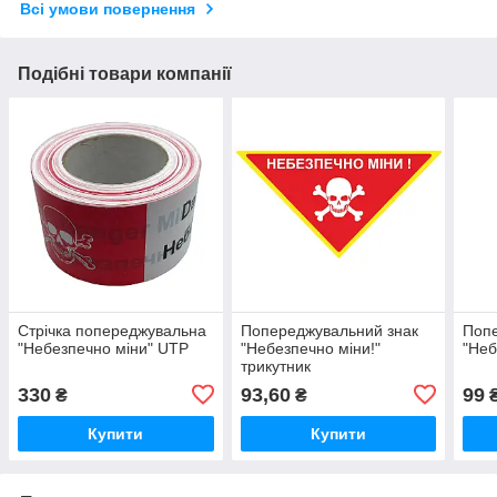
Всі умови повернення
Подібні товари компанії
Стрічка попереджувальна
Попереджувальний знак
Попе
"Небезпечно міни" UTP
"Небезпечно міни!"
"Неб
трикутник
330
93,60
99
₴
₴
Купити
Купити