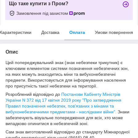
Що таке купити з Пром?
Замовлення під захистом
Характеристики
Доставка
Оплата
Умови повернення
Опис
Цей попереджувальний знак (знак небезпеки трикутник) є
ключовим елементом системи позначення небезпечних зон,
на яких можуть знаходитись міни та вибухонебезпечні
предмети. Використовується для інформування населення
про присутність такої небезпеки на території.
Розроблений відповідно до
Постанови Кабінету Міністрів
України N 372 від 17 квітня 2019 року "Про затвердження
Правил позначення небезпек, пов'язаних з мінами та
вибухонебезпечними предметами - наслідками війни".
Знаки
забезпечують візуальне попередження для всіх, хто може
випадково опинитися в небезпечній зоні.
Сам знак виготовлений відповідно до стандарту Міжнародної
служби протимінної діяльності (IMAS) 08.40.