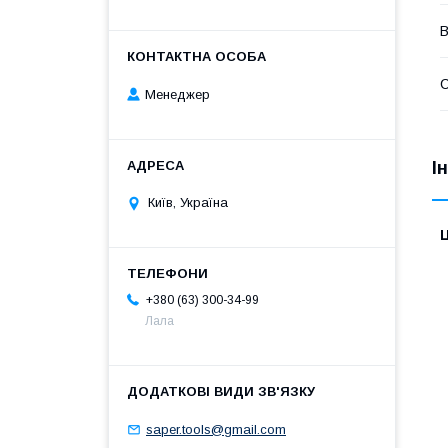
В
Менеджер
І
Київ, Україна
Ц
+380 (63) 300-34-99
Лала
saper.tools@gmail.com