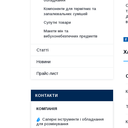
обладнання
С
Компоненти для термітних та
т
запалювальних сумішей
д
в
Супутні товари
Макети мін та
вибухонебезпечних предметів
Статті
Х
Новини
Прайс-лист
К
КОНТАКТИ
Т
Саперні інструменти і обладнання
К
для розмінування