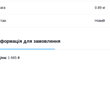
ага
0.89 кг
Стан
Новий
нформація для замовлення
іна:
1 665 ₴