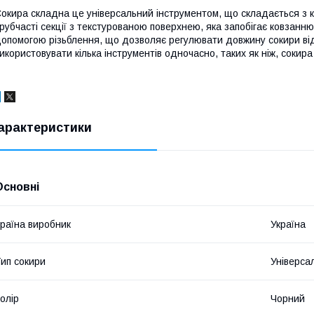
окира складна це універсальний інструментом, що складається з кіл
рубчасті секції з текстурованою поверхнею, яка запобігає ковзанню 
опомогою різьблення, що дозволяє регулювати довжину сокири від
икористовувати кілька інструментів одночасно, таких як ніж, сокира 
арактеристики
Основні
раїна виробник
Україна
ип сокири
Універса
олір
Чорний