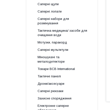
Саперні щупи
Саперні лопати
Саперні набори для
розмінування
Тактична медицина/ засоби для
очищення води
Мотузки, паракорд
Саперні мультитули
Міношукачі та
металодетектори
Товари BCB International
Тактичні панелі
Дрони/аксесуари
Саперні рюкзаки
Захисне спорядження
Електронне саперне