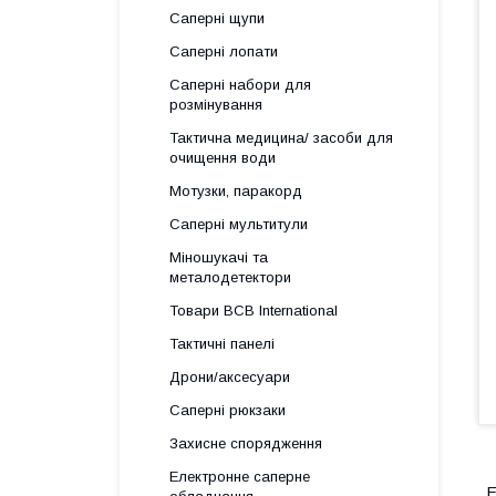
Саперні щупи
Саперні лопати
Саперні набори для
розмінування
Тактична медицина/ засоби для
очищення води
Мотузки, паракорд
Саперні мультитули
Міношукачі та
металодетектори
Товари BCB International
Тактичні панелі
Дрони/аксесуари
Саперні рюкзаки
Захисне спорядження
Електронне саперне
Е