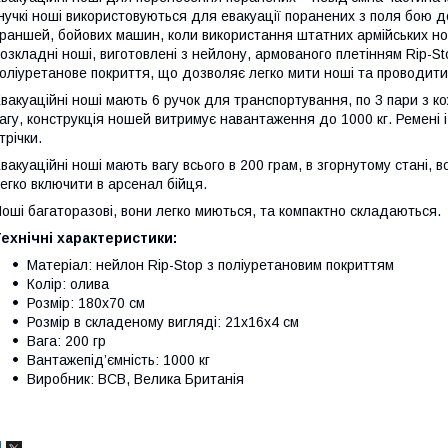
нучкі ноші використовуються для евакуації поранених з поля бою до
раншей, бойових машин, коли використання штатних армійських нош
озкладні ноші, виготовлені з нейлону, армованого плетінням Rip-
оліуретанове покриття, що дозволяє легко мити ноші та проводити
вакуаційні ноші мають 6 ручок для транспортування, по 3 пари з к
агу, конструкція ношей витримує навантаження до 1000 кг. Ремені і
трічки.
вакуаційні ноші мають вагу всього в 200 грам, в згорнутому стані,
егко включити в арсенал бійця.
оші багаторазові, вони легко миються, та компактно складаються.
ехнічні характеристики:
Матеріал: нейлон Rip-Stop з поліуретановим покриттям
Колір: олива
Розмір: 180х70 см
Розмір в складеному вигляді: 21х16х4 см
Вага: 200 гр
Вантажепід’ємність: 1000 кг
Виробник: BCB, Велика Британія