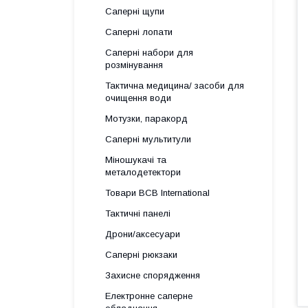
Саперні щупи
Саперні лопати
Саперні набори для
розмінування
Тактична медицина/ засоби для
очищення води
Мотузки, паракорд
Саперні мультитули
Міношукачі та
металодетектори
Товари BCB International
Тактичні панелі
Дрони/аксесуари
Саперні рюкзаки
Захисне спорядження
Електронне саперне