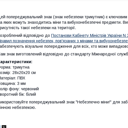
ей попереджувальний знак (знак небезпеки трикутник) є ключовим
а яких можуть знаходитись міни та вибухонебезпечні предмети. В
рисутність такої небезпеки на території.
озроблений відповідно до
Постанови Кабінету Міністрів України N
равил позначення небезпек, пов'язаних з мінами та вибухонебезпе
абезпечують візуальне попередження для всіх, хто може випадково
ам знак виготовлений відповідно до стандарту Міжнародної служби
Характеристики:
орма: трикутна
озмір: 28х20х20 см
атеріал: ПВХ
овщина: 3 мм
олір фону: червоний
воротний бік: білий
икористовуйте попереджувальний знак "Небезпечно міни!" для заб
інною небезпекою.