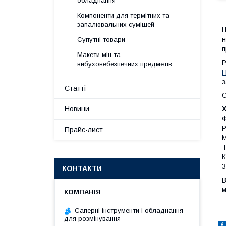
обладнання
Компоненти для термітних та
запалювальних сумішей
Ц
н
Супутні товари
п
Макети мін та
Р
вибухонебезпечних предметів
П
з
Статті
С
Новини
Ф
Р
Прайс-лист
М
Т
К
З
КОНТАКТИ
В
м
Саперні інструменти і обладнання
для розмінування