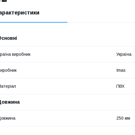
арактеристики
Основні
раїна виробник
Україна
иробник
Imas
атеріал
ПВХ
Довжина
Довжина
250 мм