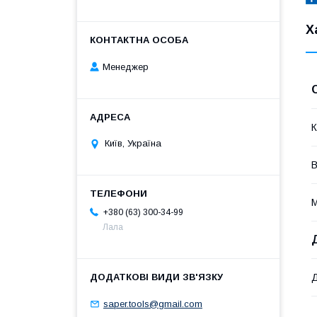
Х
Менеджер
К
Київ, Україна
В
М
+380 (63) 300-34-99
Лала
saper.tools@gmail.com