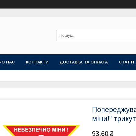
РО НАС
КОНТАКТИ
ДОСТАВКА ТА ОПЛАТА
СТАТТІ
Попереджува
міни!" трику
93,60 ₴