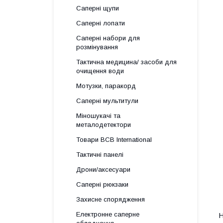
Саперні щупи
Саперні лопати
Саперні набори для
розмінування
Тактична медицина/ засоби для
очищення води
Мотузки, паракорд
Саперні мультитули
Міношукачі та
металодетектори
Товари BCB International
Тактичні панелі
Дрони/аксесуари
Саперні рюкзаки
Захисне спорядження
Електронне саперне
Н