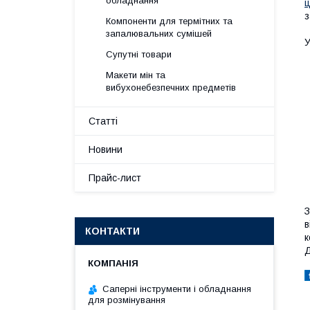
обладнання
ц
з
Компоненти для термітних та
запалювальних сумішей
У
Супутні товари
Макети мін та
вибухонебезпечних предметів
Статті
Новини
Прайс-лист
З
в
КОНТАКТИ
к
Д
Саперні інструменти і обладнання
для розмінування