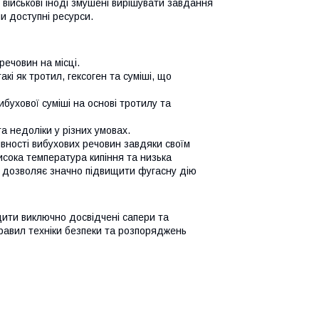
 військові іноді змушені вирішувати завдання
и доступні ресурси.
ечовин на місці.
акі як тротил, гексоген та суміші, що
бухової суміші на основі тротилу та
а недоліки у різних умовах.
ивності вибухових речовин завдяки своїм
висока температура кипіння та низька
 дозволяє значно підвищити фугасну дію
дити виключно досвідчені сапери та
равил техніки безпеки та розпоряджень