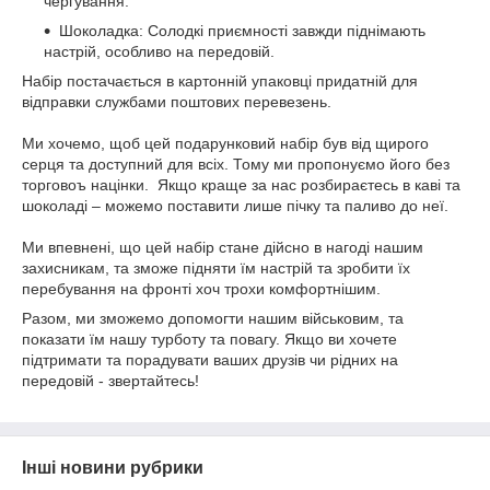
чергування.
Шоколадка: Солодкі приємності завжди піднімають
настрій, особливо на передовій.
Набір постачається в картонній упаковці придатній для
відправки службами поштових перевезень.
Ми хочемо, щоб цей подарунковий набір був від щирого
серця та доступний для всіх. Тому ми пропонуємо його без
торговоъ націнки. Якщо краще за нас розбираєтесь в каві та
шоколаді – можемо поставити лише пічку та паливо до неї.
Ми впевнені, що цей набір стане дійсно в нагоді нашим
захисникам, та зможе підняти їм настрій та зробити їх
перебування на фронті хоч трохи комфортнішим.
Разом, ми зможемо допомогти нашим військовим, та
показати їм нашу турботу та повагу. Якщо ви хочете
підтримати та порадувати ваших друзів чи рідних на
передовій - звертайтесь!
Інші новини рубрики