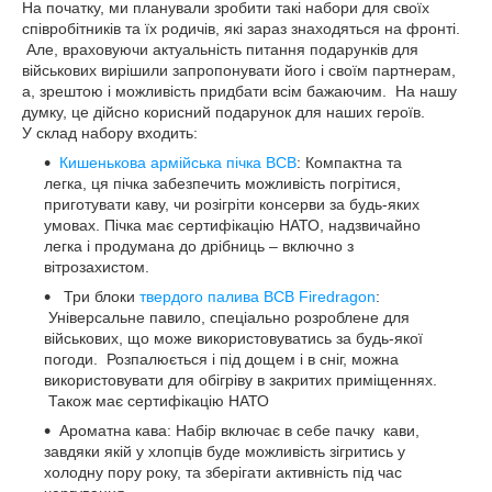
На початку, ми планували зробити такі набори для своїх
співробітників та їх родичів, які зараз знаходяться на фронті.
Але, враховуючи актуальність питання подарунків для
військових вирішили запропонувати його і своїм партнерам,
а, зрештою і можливість придбати всім бажаючим. На нашу
думку, це дійсно корисний подарунок для наших героїв.
У склад набору входить:
Кишенькова армійська пічка ВСВ
: Компактна та
легка, ця пічка забезпечить можливість погрітися,
приготувати каву, чи розігріти консерви за будь-яких
умовах. Пічка має сертифікацію НАТО, надзвичайно
легка і продумана до дрібниць – включно з
вітрозахистом.
Три блоки
твердого палива ВСВ Firedragon
:
Універсальне павило, спеціально розроблене для
військових, що може використовуватись за будь-якої
погоди. Розпалюється і під дощем і в сніг, можна
використовувати для обігріву в закритих приміщеннях.
Також має сертифікацію НАТО
Ароматна кава: Набір включає в себе пачку кави,
завдяки якій у хлопців буде можливість зігритись у
холодну пору року, та зберігати активність під час