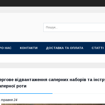
РО НАС
КОНТАКТИ
ДОСТАВКА ТА ОПЛАТА
СТАТТІ
ергове відвантаження саперних наборів та інст
аперної роти
 травня 24