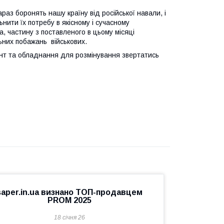
раз боронять нашу країну від російської навали, і
ьнити їх потребу в якісному і сучасному
, частину з поставленого в цьому місяці
ьних побажань військових.
ент та обладнання для розмінування звертатись
saper.in.ua визнано ТОП-продавцем
PROM 2025
18 січня 26