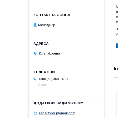
М
р
с
с
Менеджер
З
д
Київ, Україна
І
+380 (63) 300-34-99
Лала
saper.tools@gmail.com