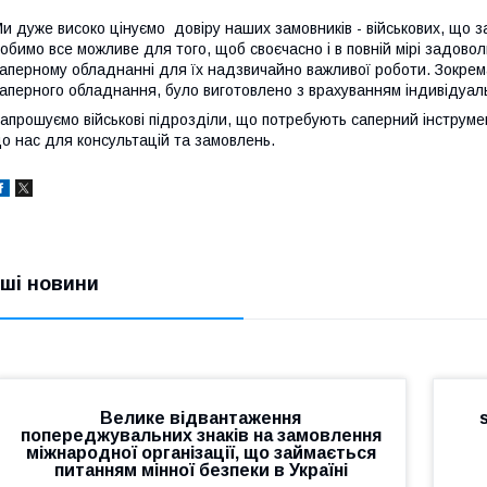
и дуже високо цінуємо довіру наших замовників - військових, що за
обимо все можливе для того, щоб своєчасно і в повній мірі задовол
аперному обладнанні для їх надзвичайно важливої роботи. Зокрема
аперного обладнання, було виготовлено з врахуванням індивідуал
апрошуємо військові підрозділи, що потребують саперний інструм
о нас для консультацій та замовлень.
нші новини
Велике відвантаження
попереджувальних знаків на замовлення
міжнародної організації, що займається
питанням мінної безпеки в Україні