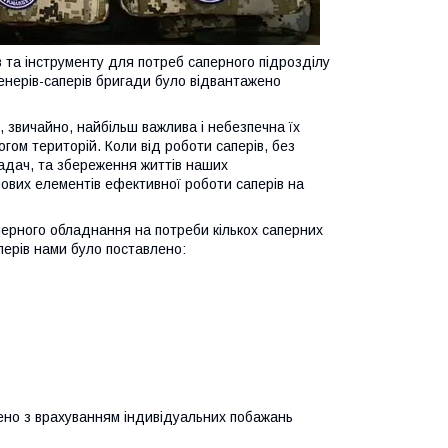
 та інструменту для потреб саперного підрозділу
нерів-саперів бригади було відвантажено
і, звичайно, найбільш важлива і небезпечна їх
гом територій. Коли від роботи саперів, без
адач, та збереження життів наших
ових елементів ефективної роботи саперів на
перного обладнання на потреби кількох саперних
перів нами було поставлено:
ено з врахуванням індивідуальних побажань