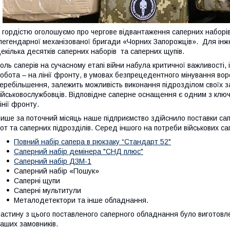
 гордістю оголошуємо про чергове відвантаження саперних наборів
егендарної механізованої бригади «Чорних Запорожців». Для інже
екілька десятків саперних наборів та саперних щупів.
оль саперів на сучасному етапі війни набула критичної важливості, 
обота – на лінії фронту, в умовах безпрецедентного мінування воро
еребільшення, залежить можливість виконання підрозділом своїх з
ійськовослужбовців. Відповідне саперне оснащення є одним з ключ
інії фронту.
ише за поточний місяць наше підприємство здійснило поставки са
от та саперних підрозділів. Серед іншого на потреби військових са
Повний набір сапера в рюкзаку “Стандарт 52"
Саперний набір демінера "СНД плюс"
Саперний набір ДЗМ-1
Саперний набір «Пошук»
Саперні щупи
Саперні мультитули
Металодетектори та інше обладнання.
астину з цього поставленого саперного обладнання було виготовл
аших замовників.