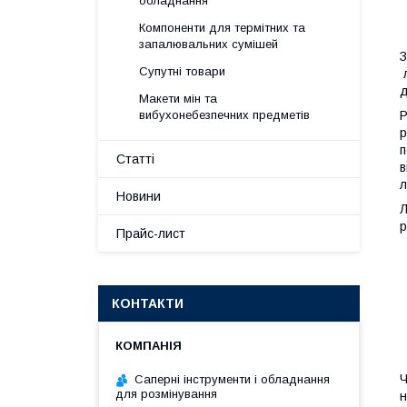
обладнання
Компоненти для термітних та
запалювальних сумішей
З
Супутні товари
л
д
Макети мін та
вибухонебезпечних предметів
Р
р
п
Статті
в
л
Новини
Л
р
Прайс-лист
КОНТАКТИ
Ч
Саперні інструменти і обладнання
для розмінування
н