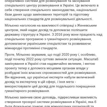
оперативної системи для розмінування та заснування
спеціального центру розмінування в Україні. Це включало в
себе створення спеціального законодавства, національної
бази даних щодо замінованих територій та підготовку
національних стандартів для розмінувальної діяльності.
Мільєнко наголосив на важливості співпраці з Женевським
центром, який надає досвід та допомагає поліпшити
державну структуру в Україні. З 2016 року вони працюють над
спеціальною програмою з гуманітарного розмінування,
допомагаючи українським спеціалістам та розвиваючи
міжнародні протимінні стандарти.
Проте, Мільєнко зауважив, що події 2020 року і, особливо,
події початку 2022 року суттєво змінили ситуацію. Масштаб
замінування в Україні став надзвичайно великим, і метою
проекту тепер є допомога місцевим органам влади у
розбудові їхніх власних спроможностей для розмінування.
Він відзначив, що українські експерти набули величезний
досвід та експертизу в цій сфері, і їхня мета -
використовувати цей досвід для подальшого покращення
гуманітарного розмінування.
Мільєнко закінчив свою доповідь, підкресливши важливість
створення прозорої системи розмінування в Україні, яка б
була фокальною точкою для міжнародних організацій та