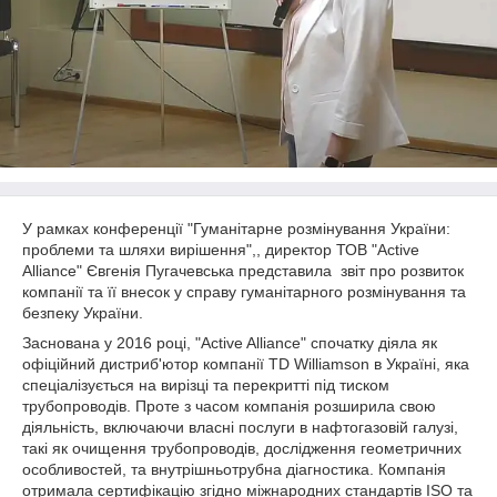
У рамках конференції "Гуманітарне розмінування України:
проблеми та шляхи вирішення",, директор ТОВ "Active
Alliance" Євгенія Пугачевська представила звіт про розвиток
компанії та її внесок у справу гуманітарного розмінування та
безпеку України.
Заснована у 2016 році, "Active Alliance" спочатку діяла як
офіційний дистриб'ютор компанії TD Williamson в Україні, яка
спеціалізується на вирізці та перекритті під тиском
трубопроводів. Проте з часом компанія розширила свою
діяльність, включаючи власні послуги в нафтогазовій галузі,
такі як очищення трубопроводів, дослідження геометричних
особливостей, та внутрішньотрубна діагностика. Компанія
отримала сертифікацію згідно міжнародних стандартів ISO та