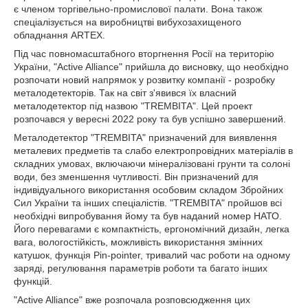
є членом торгівельно-промислової палати. Вона також
спеціалізується на виробництві вибухозахищеного
обладнання ARTEX.
Під час повномасштабного вторгнення Росії на територію
України, "Active Alliance" прийшла до висновку, що необхідно
розпочати новий напрямок у розвитку компанії - розробку
металодетекторів. Так на світ з'явився їх власний
металодетектор під назвою "TREMBITA". Цей проект
розпочався у вересні 2022 року та був успішно завершений.
Металодетектор "TREMBITA" призначений для виявлення
металевих предметів та слабо електропровідних матеріалів в
складних умовах, включаючи мінералізовані грунти та солоні
води, без зменшення чутливості. Він призначений для
індивідуального використання особовим складом Збройних
Сил України та інших спеціалістів. "TREMBITA" пройшов всі
необхідні випробування йому та був наданий номер НАТО.
Його перевагами є компактність, ергономічний дизайн, легка
вага, вологостійкість, можливість використання змінних
катушок, функція Pin-pointer, тривалий час роботи на одному
заряді, регулювання параметрів роботи та багато інших
функцій.
"Active Alliance" вже розпочала розповсюдження цих