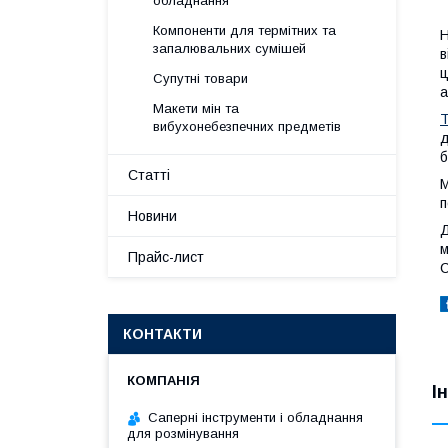
обладнання
Компоненти для термітних та
Н
запалювальних сумішей
в
ц
Супутні товари
а
Макети мін та
Т
вибухонебезпечних предметів
д
б
Статті
М
п
Новини
Д
м
Прайс-лист
С
КОНТАКТИ
І
Саперні інструменти і обладнання
для розмінування