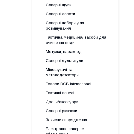
Саперні щупи
Саперні лопати
Саперні набори для
розмінування
Тактична медицина/ засоби для
очищення води
Мотузки, паракорд
Саперні мультитули
Міношукачі та
металодетектори
Товари BCB International
Тактичні панелі
Дрони/аксесуари
Саперні рюкзаки
Захисне спорядження
Електронне саперне