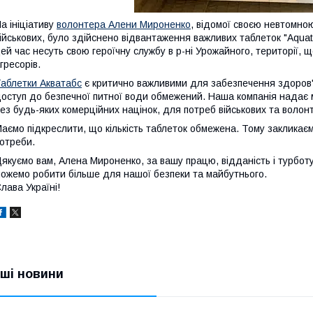
а ініціативу
волонтера Алени Мироненко
, відомої своєю невтомн
ійськових, було здійснено відвантаження важливих таблеток "Aquat
ей час несуть свою героїчну службу в р-ні Урожайного, території, 
гресорів.
аблетки Акватабс
є критично важливими для забезпечення здоров'я
оступ до безпечної питної води обмежений. Наша компанія надає м
ез будь-яких комерційних націнок, для потреб військових та волонт
аємо підкреслити, що кількість таблеток обмежена. Тому заклика
отреби.
якуємо вам, Алена Мироненко, за вашу працю, відданість і турбот
ожемо робити більше для нашої безпеки та майбутнього.
лава Україні!
нші новини