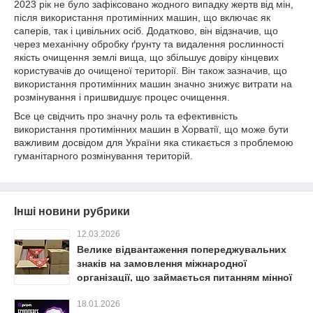
2023 рік не було зафіксовано жодного випадку жертв від мін,
після використання протимінних машин, що включає як
саперів, так і цивільних осіб. Додатково, він відзначив, що
через механічну обробку ґрунту та видалення рослинності
якість очищення землі вища, що збільшує довіру кінцевих
користувачів до очищеної території. Він також зазначив, що
використання протимінних машин значно знижує витрати на
розмінування і пришвидшує процес очищення.
Все це свідчить про значну роль та ефективність
використання протимінних машин в Хорватії, що може бути
важливим досвідом для України яка стикається з проблемою
гуманітарного розмінування територій.
Інші новини рубрики
12.03.2026
Велике відвантаження попереджувальних
знаків на замовлення міжнародної
організації, що займається питанням мінної
безпеки в Україні
18.01.2026