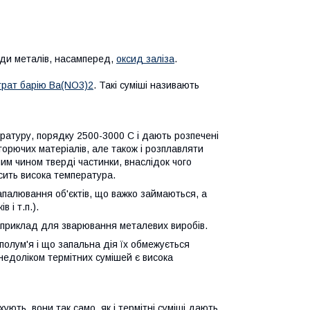
иди металів, насамперед,
оксид заліза
.
трат барію Ва(NO3)2
. Такі суміші називають
ературу, порядку 2500-3000 С і дають розпечені
горючих матеріалів, але також і розплавляти
вним чином тверді частинки, внаслідок чого
сить висока температура.
запалювання об'єктів, що важко займаються, а
 і т.п.).
наприклад для зварювання металевих виробів.
полум'я і що запальна дія їх обмежується
недоліком термітних сумішей є висока
ують, вони так само, як і термітні суміші дають