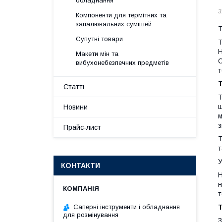
обладнання
3
Компоненти для термітних та
запалювальних сумішей
Т
Супутні товари
Т
Макети мін та
С
вибухонебезпечних предметів
т
Т
Статті
Т
ш
Новини
м
з
Прайс-лист
Т
т
У
КОНТАКТИ
Н
н
т
Саперні інструменти і обладнання
Т
для розмінування
З