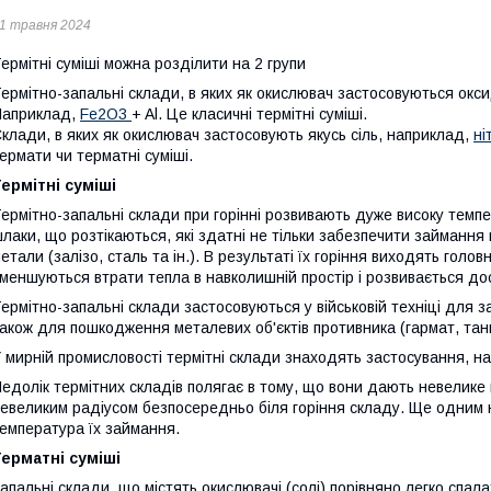
1 травня 2024
ермітні суміші можна розділити на 2 групи
ермітно-запальні склади, в яких як окислювач застосовуються окс
Наприклад,
Fe2O3
+ Al. Це класичні термітні суміші.
клади, в яких як окислювач застосовують якусь сіль, наприклад,
ні
ермати чи терматні суміші.
ермітні суміші
ермітно-запальні склади при горінні розвивають дуже високу темп
лаки, що розтікаються, які здатні не тільки забезпечити займання 
етали (залізо, сталь та ін.). В результаті їх горіння виходять голо
меншуються втрати тепла в навколишній простір і розвивається до
ермітно-запальні склади застосовуються у військовій техніці для 
акож для пошкодження металевих об'єктів противника (гармат, танків
 мирній промисловості термітні склади знаходять застосування, 
едолік термітних складів полягає в тому, що вони дають невелике 
евеликим радіусом безпосередньо біля горіння складу. Ще одним 
емпература їх займання.
ерматні суміші
апальні склади, що містять окислювачі (солі) порівняно легко спалах