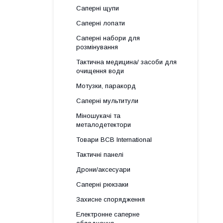
Саперні щупи
Саперні лопати
Саперні набори для
розмінування
Тактична медицина/ засоби для
очищення води
Мотузки, паракорд
Саперні мультитули
Міношукачі та
металодетектори
Товари BCB International
Тактичні панелі
Дрони/аксесуари
Саперні рюкзаки
Захисне спорядження
Електронне саперне