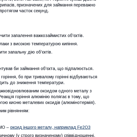
припасів, призначених для займання переважно
 протягом часток секунд.
ити запалення важкозаймистих об'єктів.
лаки з високою температурою кипіння.
и запальну дію об'єктів.
нтував би займання об'єкта, що підпалюється.
оріння, бо при тривалому горінні відбуваються
одить до зниження температури.
 важковідновлюваним оксидом одного металу з
 Реакція горіння алюмінію полягає в тому, що
гою кисню металевих оксидів (алюмінотермія).
ним рівнянням:
 МО –
оксид іншого металу, наприклад Fe2O3
ричному (у строго визначеному) співвідношенні,