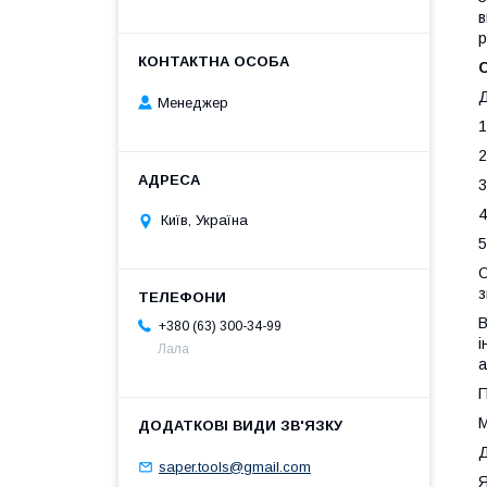
в
р
Д
Менеджер
1
2
3
4
Київ, Україна
5
О
з
В
+380 (63) 300-34-99
і
Лала
а
П
М
Д
saper.tools@gmail.com