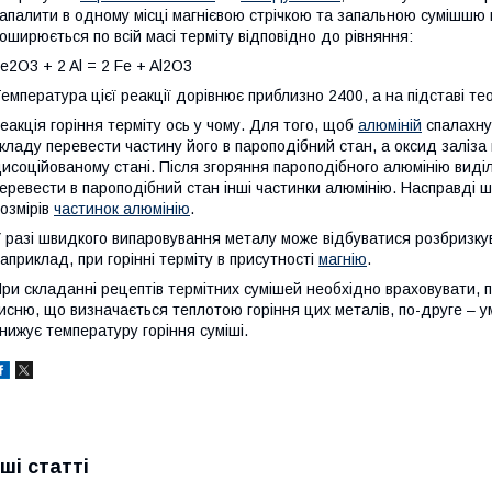
апалити в одному місці магнієвою стрічкою та запальною сумішшю м
оширюється по всій масі терміту відповідно до рівняння:
e2O3 + 2 Al = 2 Fe + Al2O3
емпература цієї реакції дорівнює приблизно 2400, а на підставі т
еакція горіння терміту ось у чому. Для того, щоб
алюміній
спалахну
кладу перевести частину його в пароподібний стан, а оксид заліза
исоційованому стані. Після згоряння пароподібного алюмінію виділя
еревести в пароподібний стан інші частинки алюмінію. Насправді ш
озмірів
частинок алюмінію
.
 разі швидкого випаровування металу може відбуватися розбризкува
априклад, при горінні терміту в присутності
магнію
.
ри складанні рецептів термітних сумішей необхідно враховувати, п
исню, що визначається теплотою горіння цих металів, по-друге – у
нижує температуру горіння суміші.
нші статті