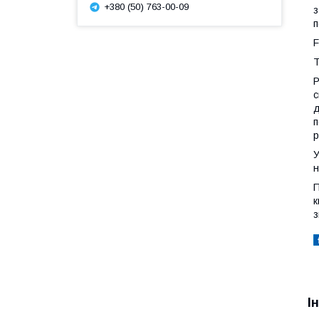
+380 (50) 763-00-09
з
п
F
Т
Р
с
д
п
р
У
н
П
к
з
І