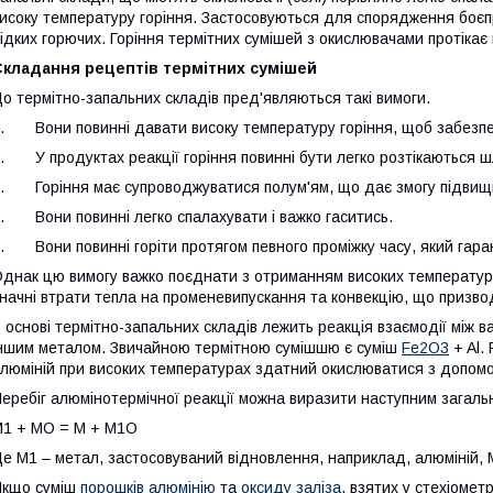
исоку температуру горіння. Застосовуються для спорядження боє
ідких горючих. Горіння термітних сумішей з окислювачами протікає
Складання рецептів термітних сумішей
о термітно-запальних складів пред'являються такі вимоги.
. Вони повинні давати високу температуру горіння, щоб забезпеч
. У продуктах реакції горіння повинні бути легко розтікаються ш
. Горіння має супроводжуватися полум'ям, що дає змогу підвищит
. Вони повинні легко спалахувати і важко гаситись.
. Вони повинні горіти протягом певного проміжку часу, який гара
днак цю вимогу важко поєднати з отриманням високих температур г
начні втрати тепла на променевипускання та конвекцію, що призв
 основі термітно-запальних складів лежить реакція взаємодії між
ншим металом. Звичайною термітною сумішшю є суміш
Fe2O3
+ Al.
люміній при високих температурах здатний окислюватися з допомо
еребіг алюмінотермічної реакції можна виразити наступним загаль
1 + МО = М + М1О
е М1 – метал, застосовуваний відновлення, наприклад, алюміній,
Якщо суміш
порошків алюмінію
та
оксиду заліза
, взятих у стехіомет