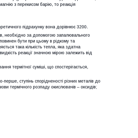
агнію з перекисом барію, то реакція
еоретичного підрахунку вона дорівнює 3200.
в, необхідно за допомогою запалювального
 повинен бути при цьому в рідкому та
ється така кількість тепла, яка здатна
видкість реакції значною мірою залежить від
ння термітної суміші, що спостерігається,
о-перше, ступінь спорідненості різних металів до
мови термічного розпаду окислювачів – оксидів;