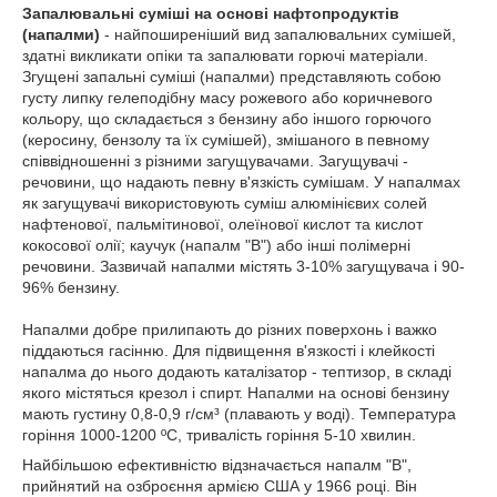
Запалювальні суміші на основі нафтопродуктів
(напалми)
- найпоширеніший вид запалювальних сумішей,
здатні викликати опіки та запалювати горючі матеріали.
Згущені запальні суміші (напалми) представляють собою
густу липку гелеподібну масу рожевого або коричневого
кольору, що складається з бензину або іншого горючого
(керосину, бензолу та їх сумішей), змішаного в певному
співвідношенні з різними загущувачами. Загущувачі -
речовини, що надають певну в'язкість сумішам. У напалмах
як загущувачі використовують суміш алюмінієвих солей
нафтенової, пальмітинової, олеїнової кислот та кислот
кокосової олії; каучук (напалм "В") або інші полімерні
речовини. Зазвичай напалми містять 3-10% загущувача і 90-
96% бензину.
Напалми добре прилипають до різних поверхонь і важко
піддаються гасінню. Для підвищення в'язкості і клейкості
напалма до нього додають каталізатор - тептизор, в складі
якого містяться крезол і спирт. Напалми на основі бензину
мають густину 0,8-0,9 г/см³ (плавають у воді). Температура
горіння 1000-1200 ºС, тривалість горіння 5-10 хвилин.
Найбільшою ефективністю відзначається напалм "В",
прийнятий на озброєння армією США у 1966 році. Він