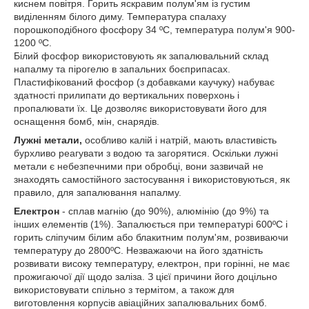
киснем повітря. Горить яскравим полум'ям із густим
виділенням білого диму. Температура спалаху
порошкоподібного фосфору 34 ºС, температура полум'я 900-
1200 ºС.
Білий фосфор використовують як запалювальний склад
напалму та пірогелю в запальних боєприпасах.
Пластифікований фосфор (з добавками каучуку) набуває
здатності прилипати до вертикальних поверхонь і
пропалювати їх. Це дозволяє використовувати його для
оснащення бомб, мін, снарядів.
Лужні метали,
особливо калій і натрій, мають властивість
бурхливо реагувати з водою та загорятися. Оскільки лужні
метали є небезпечними при обробці, вони зазвичай не
знаходять самостійного застосування і використовуються, як
правило, для запалювання напалму.
Електрон
- сплав магнію (до 90%), алюмінію (до 9%) та
інших елементів (1%). Запалюється при температурі 600ºC і
горить сліпучим білим або блакитним полум'ям, розвиваючи
температуру до 2800ºC. Незважаючи на його здатність
розвивати високу температуру, електрон, при горінні, не має
прожигаючої дії щодо заліза. З цієї причини його доцільно
використовувати спільно з термітом, а також для
виготовлення корпусів авіаційних запалювальних бомб.