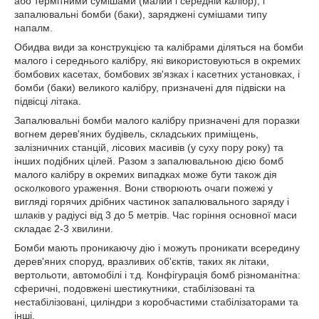
або термітними сумішами (малий і середній калібр), і
запалювальні бомби (баки), заряджені сумішами типу
напалм.
Обидва види за конструкцією та калібрами діляться на бомби
малого і середнього калібру, які використовуються в окремих
бомбових касетах, бомбових зв'язках і касетних установках, і
бомби (баки) великого калібру, призначені для підвіски на
підвісці літака.
Запалювальні бомби малого калібру призначені для поразки
вогнем дерев'яних будівель, складських приміщень,
залізничних станцій, лісових масивів (у суху пору року) та
інших подібних цілей. Разом з запалювальною дією бомб
малого калібру в окремих випадках може бути також дія
осколкового ураження. Вони створюють очаги пожежі у
вигляді горячих дрібних частинок запалювального заряду і
шлаків у радіусі від 3 до 5 метрів. Час горіння основної маси
складає 2-3 хвилини.
Бомби мають проникаючу дію і можуть проникати всередину
дерев'яних споруд, вразливих об'єктів, таких як літаки,
вертольоти, автомобілі і т.д. Конфігурація бомб різноманітна:
сферичні, подовжені шестикутники, стабілізовані та
нестабілізовані, циліндри з коробчастими стабілізаторами та
інші.