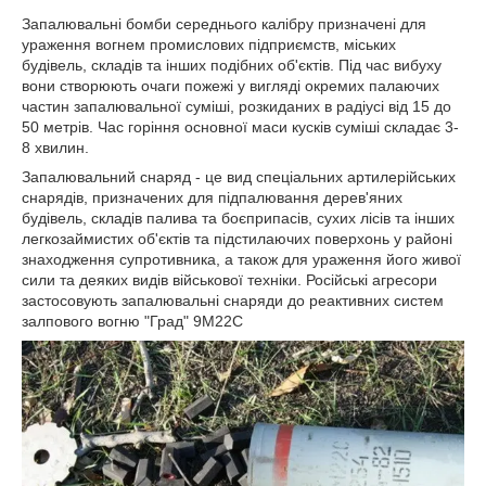
Запалювальні бомби середнього калібру призначені для
ураження вогнем промислових підприємств, міських
будівель, складів та інших подібних об'єктів. Під час вибуху
вони створюють очаги пожежі у вигляді окремих палаючих
частин запалювальної суміші, розкиданих в радіусі від 15 до
50 метрів. Час горіння основної маси кусків суміші складає 3-
8 хвилин.
Запалювальний снаряд - це вид спеціальних артилерійських
снарядів, призначених для підпалювання дерев'яних
будівель, складів палива та боєприпасів, сухих лісів та інших
легкозаймистих об'єктів та підстилаючих поверхонь у районі
знаходження супротивника, а також для ураження його живої
сили та деяких видів військової техніки. Російські агресори
застосовують запалювальні снаряди до реактивних систем
залпового вогню "Град" 9М22С