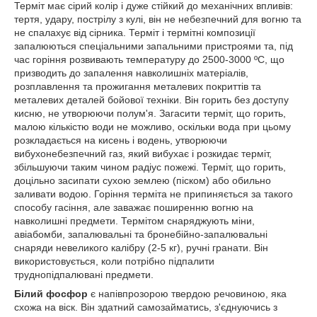
Терміт має сірий колір і дуже стійкий до механічних впливів:
тертя, удару, пострілу з кулі, він не небезпечний для вогню та
не спалахує від сірника. Терміт і термітні композиції
запалюються спеціальними запальними пристроями та, під
час горіння розвивають температуру до 2500-3000 ºC, що
призводить до запалення навколишніх матеріалів,
розплавлення та прожигання металевих покриттів та
металевих деталей бойової техніки. Він горить без доступу
кисню, не утворюючи полум'я. Загасити терміт, що горить,
малою кількістю води не можливо, оскільки вода при цьому
розкладається на кисень і водень, утворюючи
вибухонебезпечний газ, який вибухає і розкидає терміт,
збільшуючи таким чином радіус пожежі. Терміт, що горить,
доцільно засипати сухою землею (піском) або обильно
заливати водою. Горіння терміта не припиняється за такого
способу гасіння, але заважає поширенню вогню на
навколишні предмети. Термітом снаряджують міни,
авіабомби, запалювальні та бронебійно-запалювальні
снаряди невеликого калібру (2-5 кг), ручні гранати. Він
використовується, коли потрібно підпалити
труднопідпалювані предмети.
Білий фосфор
є напівпрозорою твердою речовиною, яка
схожа на віск. Він здатний самозайматись, з'єднуючись з