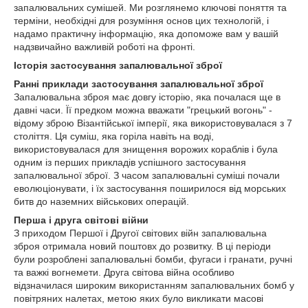
запалювальних сумішей. Ми розглянемо ключові поняття та
терміни, необхідні для розуміння основ цих технологій, і
надамо практичну інформацію, яка допоможе вам у вашій
надзвичайно важливій роботі на фронті.
Історія застосування запалювальної зброї
Ранні приклади застосування запалювальної зброї
Запалювальна зброя має довгу історію, яка почалася ще в
давні часи. Її предком можна вважати "грецький вогонь" -
відому зброю Візантійської імперії, яка використовувалася з 7
століття. Ця суміш, яка горіла навіть на воді,
використовувалася для знищення ворожих кораблів і була
одним із перших прикладів успішного застосування
запалювальної зброї. З часом запалювальні суміші почали
еволюціонувати, і їх застосування поширилося від морських
битв до наземних військових операцій.
Перша і друга світові війни
З приходом Першої і Другої світових війн запалювальна
зброя отримала новий поштовх до розвитку. В ці періоди
були розроблені запалювальні бомби, фугаси і гранати, ручні
та важкі вогнемети. Друга світова війна особливо
відзначилася широким використанням запалювальних бомб у
повітряних налетах, метою яких було викликати масові