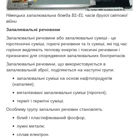
Німецька запалювальна бомба B1-EL часів другої світової
війни
Запалювальні речовини
Запалювальні речовини або запалювальні суміші - це
піротехнічні суміші, горючі речовини та їх суміші, які під час
горіння виділяють теплову енергію і токсичні речовини і
призначені для спорядження запалювальних боєприпасів.
Запалювальні речовини, що використовуються в
запалювальній зброї, поділяються на наступні групи:
запалювальні суміші на основі нафтопродуктів
(напалми);
металізовані запалювальні суміші (пірогелі);
терміт і термітні суміші.
Особливу групу запальних речовин становлять:
білий і пластифікований фосфор;
лужні метали;
сплав електрон.