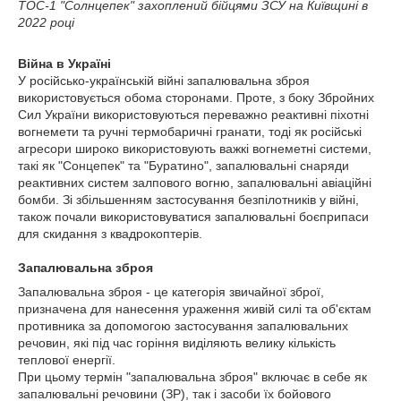
ТОС-1 "Солнцепек" захоплений бійцями ЗСУ на Київщині в
2022 році
Війна в Україні
У російсько-українській війні запалювальна зброя
використовується обома сторонами. Проте, з боку Збройних
Сил України використовуються переважно реактивні піхотні
вогнемети та ручні термобаричні гранати, тоді як російські
агресори широко використовують важкі вогнеметні системи,
такі як "Сонцепек" та "Буратино", запалювальні снаряди
реактивних систем залпового вогню, запалювальні авіаційні
бомби. Зі збільшенням застосування безпілотників у війні,
також почали використовуватися запалювальні боєприпаси
для скидання з квадрокоптерів.
Запалювальна зброя
Запалювальна зброя - це категорія звичайної зброї,
призначена для нанесення ураження живій силі та об'єктам
противника за допомогою застосування запалювальних
речовин, які під час горіння виділяють велику кількість
теплової енергії.
При цьому термін "запалювальна зброя" включає в себе як
запалювальні речовини (ЗР), так і засоби їх бойового