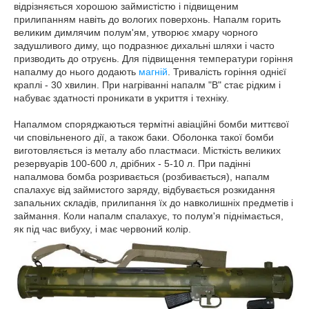
відрізняється хорошою займистістю і підвищеним
прилипанням навіть до вологих поверхонь. Напалм горить
великим димлячим полум'ям, утворює хмару чорного
задушливого диму, що подразнює дихальні шляхи і часто
призводить до отруєнь. Для підвищення температури горіння
напалму до нього додають
магній
. Тривалість горіння однієї
краплі - 30 хвилин. При нагріванні напалм "В" стає рідким і
набуває здатності проникати в укриття і техніку.
Напалмом споряджаються термітні авіаційні бомби миттєвої
чи сповільненого дії, а також баки. Оболонка такої бомби
виготовляється із металу або пластмаси. Місткість великих
резервуарів 100-600 л, дрібних - 5-10 л. При падінні
напалмова бомба розривається (розбивається), напалм
спалахує від займистого заряду, відбувається розкидання
запальних складів, прилипання їх до навколишніх предметів і
займання. Коли напалм спалахує, то полум'я піднімається,
як під час вибуху, і має червоний колір.