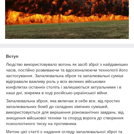
Вступ
Людство використовувало вогонь як засіб зброї з найдавніших
часів, постійно розвиваючи та вдосконалюючи технології його
застосування. Запалювальна зброя та запалювальні суміші
відігравали важливу роль у всіх великих військових
конфліктах останніх століть і залишаються актуальними і в
наші дні, зокрема в ході російсько-української війни.
Запалювальна зброя, яка включає в себе все, від простих
запалювальних бомб до складних хімічних сумішей,
використовується для вирішення різноманітних завдань: від
знищення військової техніки та споруд ворога до створення
психологічного тиску на противника.
Метою цієї статті є надання огляду запалювальної зброї та