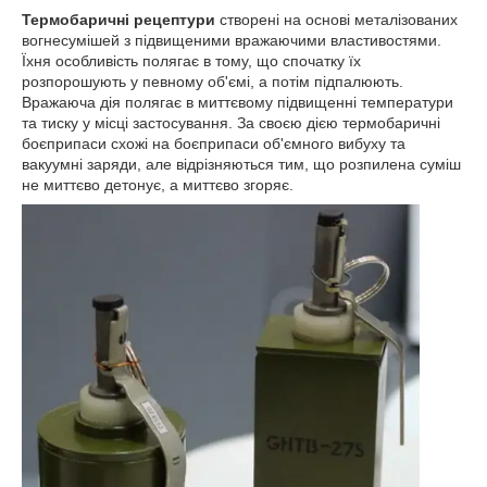
Термобаричні рецептури
створені на основі металізованих
вогнесумішей з підвищеними вражаючими властивостями.
Їхня особливість полягає в тому, що спочатку їх
розпорошують у певному об'ємі, а потім підпалюють.
Вражаюча дія полягає в миттєвому підвищенні температури
та тиску у місці застосування. За своєю дією термобаричні
боєприпаси схожі на боєприпаси об'ємного вибуху та
вакуумні заряди, але відрізняються тим, що розпилена суміш
не миттєво детонує, а миттєво згоряє.