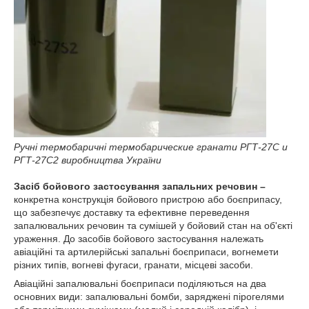
Ручні термобаричні термобарические гранати РГТ-27С и
РГТ-27С2 виробництва України
Засіб бойового застосування запальних речовин –
конкретна конструкція бойового пристрою або боєприпасу,
що забезпечує доставку та ефективне переведення
запалювальних речовин та сумішей у бойовий стан на об'єкті
ураження. До засобів бойового застосування належать
авіаційні та артилерійські запальні боєприпаси, вогнемети
різних типів, вогневі фугаси, гранати, місцеві засоби.
Авіаційні запалювальні боєприпаси поділяються на два
основних види: запалювальні бомби, заряджені пірогелями