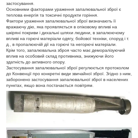
застосування.
Основними факторами ураження запалювальної зброї є
теплова енергія та токсичні продукти горіння.
Фактори ураження запалювальної зброї визначають її
вражаючу дію, яка проявляється в опіковому впливі на
шкіряні покриви і дихальні шляхи людини, в запалюючому
впливі на горючі матеріали одягу, бойової техніки, споруд і т.
д., в пропалюючій дії на горючі та негорючі матеріали.
Крім того, запалювальна зброя часто має деморалізуючий
вплив на особовий склад противника, знижуючи його
здатність до активного опору.
Застосування запалювальної зброї регулюється протоколом
до Конвенції про конкретні види звичайної зброї. Згідно з ним,
заборонено застосування запалювальної зброї в населених
пунктах, якщо вона постачається повітрям.