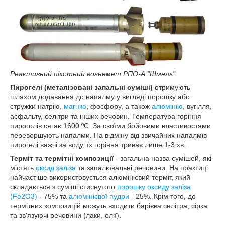
Реактивний піхотний вогнемет РПО-А "Шмель"
Пирогелі (металізовані запальні суміші)
отримують
шляхом додавання до напалму у вигляді порошку або
стружки натрію,
магнію
, фосфору, а також
алюмінію
, вугілля,
асфальту, селітри та інших речовин. Температура горіння
пироголів сягає 1600 ºС. За своїми бойовими властивостями
перевершують напалми. На відміну від звичайних напалмів
пирогелі важчі за воду, їх горіння триває лише 1-3 хв.
Терміт та термітні композиції
- загальна назва сумішей, які
містять
оксид заліза
та запалювальні речовини. На практиці
найчастіше використовується алюмінієвий терміт, який
складається з суміші стиснутого
порошку оксиду заліза
(Fe2O3)
- 75% та
алюмінієвої пудри
- 25%. Крім того, до
термітних композицій можуть входити барієва селітра, сірка
та зв'язуючі речовини (лаки, олії).